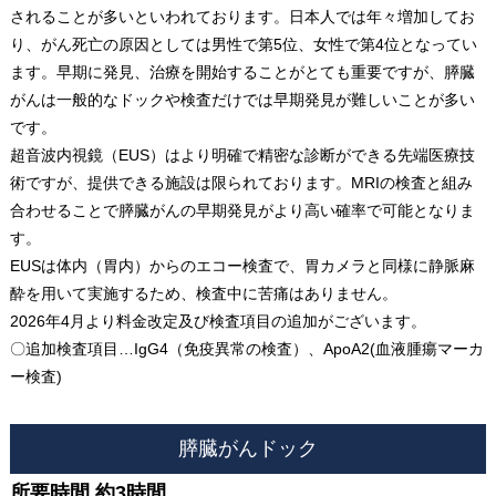
されることが多いといわれております。日本人では年々増加してお
り、がん死亡の原因としては男性で第5位、女性で第4位となってい
ます。早期に発見、治療を開始することがとても重要ですが、膵臓
がんは一般的なドックや検査だけでは早期発見が難しいことが多い
です。
超音波内視鏡（EUS）はより明確で精密な診断ができる先端医療技
術ですが、提供できる施設は限られております。MRIの検査と組み
合わせることで膵臓がんの早期発見がより高い確率で可能となりま
す。
EUSは体内（胃内）からのエコー検査で、胃カメラと同様に静脈麻
酔を用いて実施するため、検査中に苦痛はありません。
2026年4月より料金改定及び検査項目の追加がございます。
〇追加検査項目…IgG4（免疫異常の検査）、ApoA2(血液腫瘍マーカ
ー検査)
膵臓がんドック
所要時間 約3時間