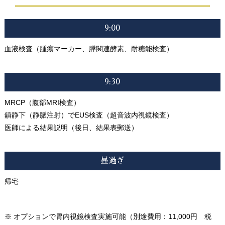
9:00
血液検査（腫瘍マーカー、膵関連酵素、耐糖能検査）
9:30
MRCP（腹部MRI検査）
鎮静下（静脈注射）でEUS検査（超音波内視鏡検査）
医師による結果説明（後日、結果表郵送）
昼過ぎ
帰宅
※ オプションで胃内視鏡検査実施可能（別途費用：11,000円 税