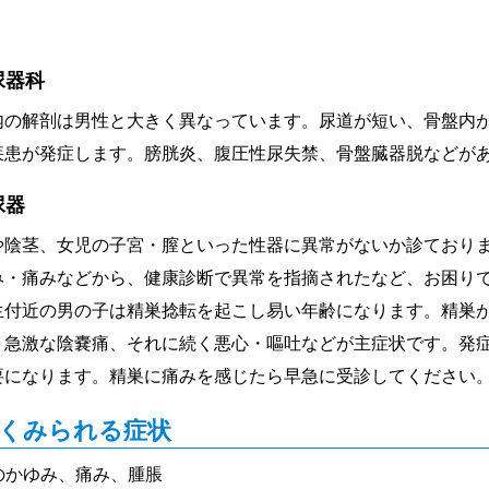
尿器科
内の解剖は男性と大きく異なっています。尿道が短い、骨盤内
疾患が発症します。膀胱炎、腹圧性尿失禁、骨盤臓器脱などが
尿器
や陰茎、女児の子宮・膣といった性器に異常がないか診ており
み・痛みなどから、健康診断で異常を指摘されたなど、お困り
生付近の男の子は精巣捻転を起こし易い年齢になります。精巣
。急激な陰嚢痛、それに続く悪心・嘔吐などが主症状です。発
要になります。精巣に痛みを感じたら早急に受診してください
くみられる症状
のかゆみ、痛み、腫脹