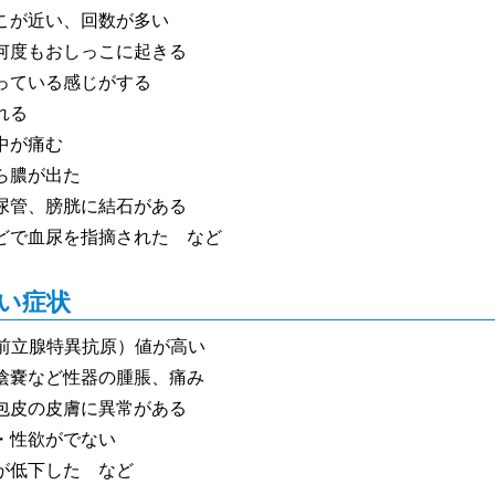
こが近い、回数が多い
何度もおしっこに起きる
っている感じがする
れる
中が痛む
ら膿が出た
尿管、膀胱に結石がある
どで血尿を指摘された など
い症状
（前立腺特異抗原）値が高い
陰嚢など性器の腫脹、痛み
包皮の皮膚に異常がある
・性欲がでない
が低下した など