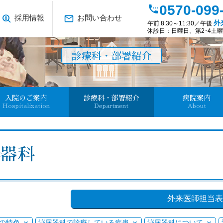
0570-099
settings_phone
data_loss_prevention
mail_outline
採用情報
お問い合わせ
外
午前 8:30～11:30／午後
休診日：日曜日、第2･4土曜日
診療科・部署紹介
入院のご案内
診療科・部署紹介
病院案内
Hospitalization
Department
About
尿器科
外来医師担当表
の特色
泌尿器科で診療している疾患
泌尿器科について