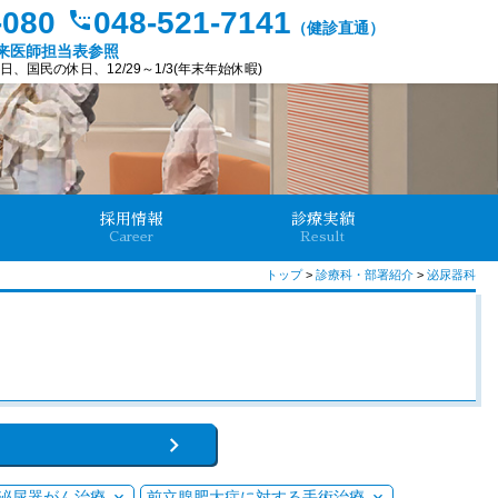
-080
048-521-7141
settings_phone
（健診直通）
来医師担当表参照
、国民の休日、12/29～1/3(年末年始休暇)
採用情報
診療実績
Career
Result
トップ
>
診療科・部署紹介
>
泌尿器科
泌尿器がん治療
前立腺肥大症に対する手術治療