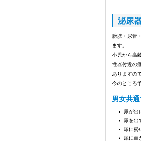
皮膚科
眼科
泌尿
耳鼻咽喉科
膀胱・尿管
ます。
形成外科
小児から高
麻酔科
性器付近の
ありますの
放射線科（画像診断・放射線治療）
今のところ
緩和ケア
男女共通
遺伝性腫瘍科
尿が出
尿を出
病理診断科
尿に勢
尿に血
がん診療