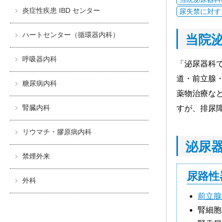
炎症性疾患 IBD センター
尿失禁に対す
ハートセンター（循環器内科）
当院
呼吸器内科
「泌尿器科
道・前立腺
糖尿病内科
薬物治療な
腎臓内科
すが、排尿
リウマチ・膠原病内科
泌尿
禁煙外来
尿路性
外科
前立腺
外来化学療法（室）
腎細胞