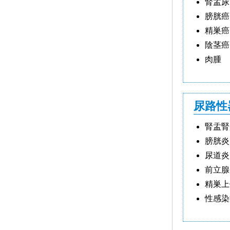
腎盂尿
整形外科
膀胱癌
精巣癌
脊椎・脊髄病センター
陰茎癌
小児科
肉腫
脳神経外科
尿路性
脳神経内科
腎盂腎
集束超音波治療（FUS）
膀胱炎
尿道炎
物忘れ・認知症外来
前立腺
泌尿器科
精巣上
性感染
産婦人科