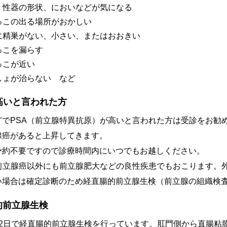
、性器の形状、においなどが気になる
っこの出る場所がおかしい
に精巣がない、小さい、またはおおきい
っこを漏らす
っこが近い
しょが治らない など
高いと言われた方
どでPSA（前立腺特異抗原）が高いと言われた方は受診をお勧
腺癌があると上昇してきます。
予約不要ですので診療時間内にいつでもお越しください。
は前立腺癌以外にも前立腺肥大などの良性疾患でもおこります。
い場合は確定診断のため経直腸的前立腺生検（前立腺の組織検
的前立腺生検
泊2日で経直腸的前立腺生検を行っています。肛門側から直腸粘