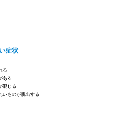
い症状
れる
がある
が混じる
丸いものが脱出する