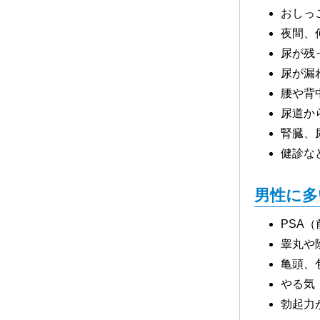
おしっ
夜間、
診療看護科
尿が残
尿が漏
腰や背
尿道か
腎臓、
健診な
男性に多
PSA
睾丸や
亀頭、
やる気
勃起力