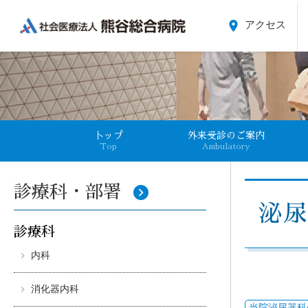
place
アクセス
卜ップ
外来受診のご案内
Top
Ambulatory
診療科・部署
keyboard_arrow_right
泌
診療科
内科
消化器内科
当院泌尿器科