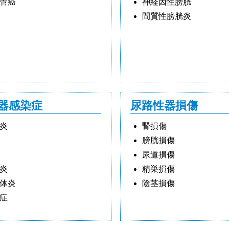
管癌
神経因性膀胱
間質性膀胱炎
器感染症
尿路性器損傷
炎
腎損傷
膀胱損傷
尿道損傷
炎
精巣損傷
体炎
陰茎損傷
症