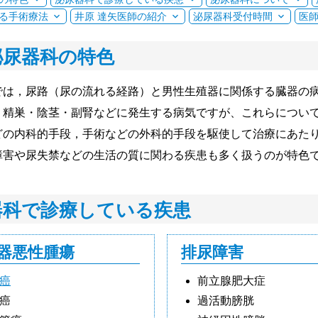
る手術療法
井原 達矢医師の紹介
泌尿器科受付時間
医
泌尿器科の特色
では，尿路（尿の流れる経路）と男性生殖器に関係する臓器の
・精巣・陰茎・副腎などに発生する病気ですが、これらについ
どの内科的手段，手術などの外科的手段を駆使して治療にあた
障害や尿失禁などの生活の質に関わる疾患も多く扱うのが特色
器科で診療している疾患
器悪性腫瘍
排尿障害
癌
前立腺肥大症
癌
過活動膀胱