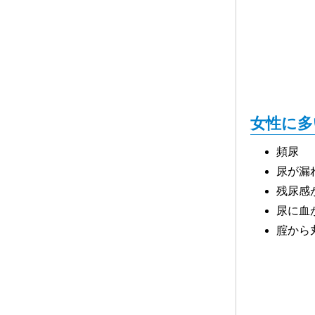
女性に多
頻尿
尿が漏
残尿感
尿に血
腟から