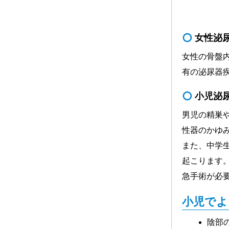
女性泌
女性の骨盤
有の泌尿器
小児泌
男児の精巣
性器のかゆ
また、中学
起こります
急手術が必
小児でよ
陰部