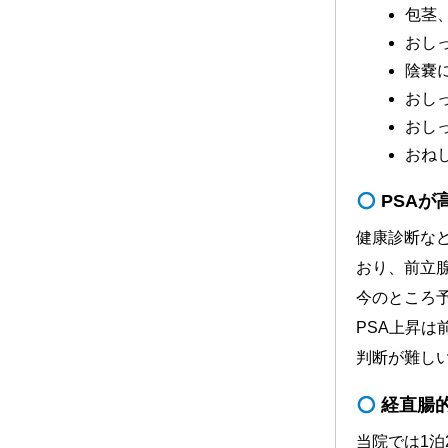
包茎
おし
陰嚢
おし
おし
おね
PSAが
健康診断な
おり、前立
今のところ
PSA上昇
判断が難し
経直腸
当院では1