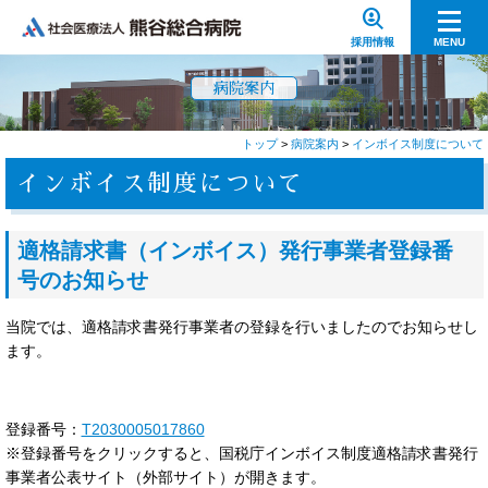
data_loss_prevention
採用情報
MENU
病院案内
トップ
>
病院案内
>
インボイス制度について
インボイス制度について
適格請求書（インボイス）発行事業者登録番
号のお知らせ
当院では、適格請求書発行事業者の登録を行いましたのでお知らせし
ます。
登録番号：
T2030005017860
※登録番号をクリックすると、国税庁インボイス制度適格請求書発行
事業者公表サイト（外部サイト）が開きます。