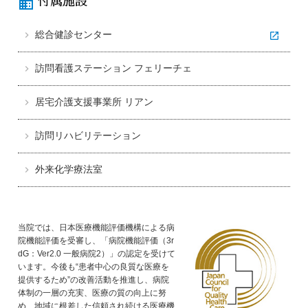
domain
付属施設
総合健診センター
訪問看護ステーション フェリーチェ
居宅介護支援事業所 リアン
訪問リハビリテーション
外来化学療法室
当院では、日本医療機能評価機構による病
院機能評価を受審し、「病院機能評価（3r
dG：Ver2.0 一般病院2）」の認定を受けて
います。今後も“患者中心の良質な医療を
提供するため”の改善活動を推進し、病院
体制の一層の充実、医療の質の向上に努
め、地域に根差した信頼され続ける医療機