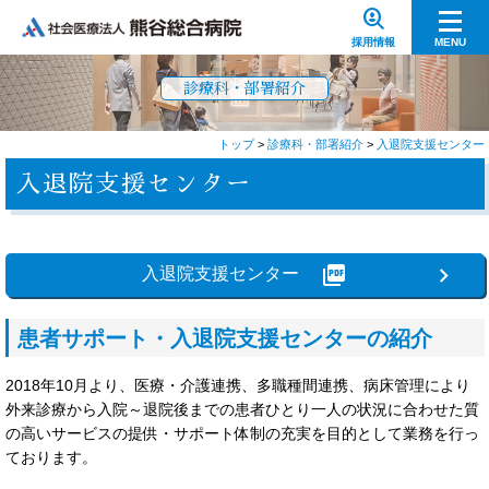
data_loss_prevention
採用情報
MENU
診療科・部署紹介
トップ
>
診療科・部署紹介
>
入退院支援センター
入退院支援センター
picture_as_pdf
入退院支援センター
患者サポート・入退院支援センターの紹介
2018年10月より、医療・介護連携、多職種間連携、病床管理により
外来診療から入院～退院後までの患者ひとり一人の状況に合わせた質
の高いサービスの提供・サポート体制の充実を目的として業務を行っ
ております。