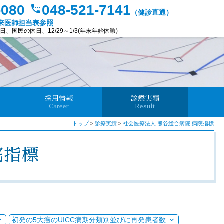
-080
048-521-7141
settings_phone
（健診直通）
来医師担当表参照
、国民の休日、12/29～1/3(年末年始休暇)
採用情報
診療実績
Career
Result
トップ
>
診療実績
>
社会医療法人 熊谷総合病院 病院指標
院指標
初発の5大癌のUICC病期分類別並びに再発患者数