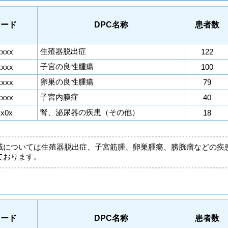
コード
DPC名称
患者数
生殖器脱出症
xxxx
122
子宮の良性腫瘍
xxxx
100
卵巣の良性腫瘍
xxxx
79
子宮内膜症
xxxx
40
腎、泌尿器の疾患（その他）
xx0x
18
域については生殖器脱出症、子宮筋腫、卵巣腫瘍、膀胱瘤などの疾
ております。
コード
DPC名称
患者数