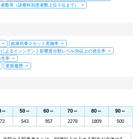
患者数等（診療科別患者数上位５位まで）
血液培養２セット実施率
落によるインシデント影響度分類レベル3b以上の発生率
発生率
更新履歴
0～
50～
60～
70～
80～
90～
72
543
957
2278
1809
500