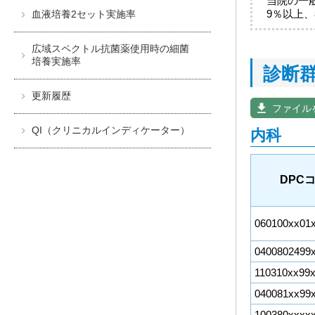
当院の一
9％以上
血液培養2セット実施率
広域スペクトル抗菌薬使用時の細菌
培養実施率
診断
更新履歴
get_app
ファイル
QI（クリニカルインディケーター）
内科
DPC
060100xx01
0400802499
110310xx99
040081xx99
100380xxxx