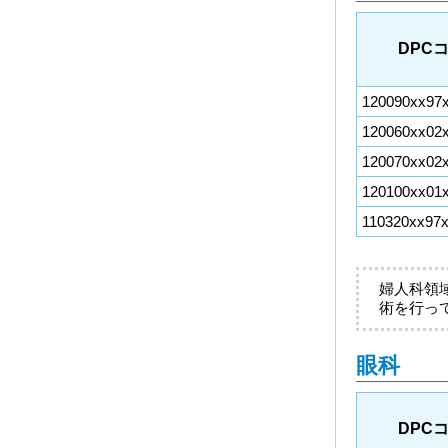
DPC
120090xx97
120060xx02
120070xx02
120100xx01
110320xx97
婦人科領
術を行っ
眼科
DPC