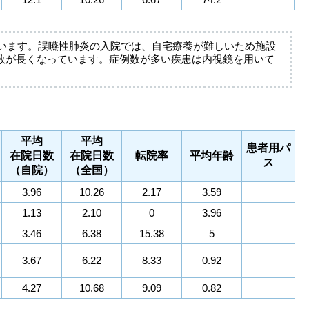
ています。誤嚥性肺炎の入院では、自宅療養が難しいため施設
数が長くなっています。症例数が多い疾患は内視鏡を用いて
平均
平均
患者用パ
在院日数
在院日数
転院率
平均年齢
ス
（自院）
（全国）
3.96
10.26
2.17
3.59
1.13
2.10
0
3.96
3.46
6.38
15.38
5
3.67
6.22
8.33
0.92
4.27
10.68
9.09
0.82