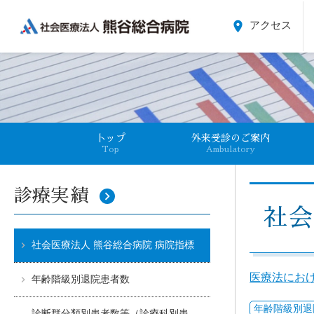
place
アクセス
卜ップ
外来受診のご案内
Top
Ambulatory
診療実績
keyboard_arrow_right
社会
社会医療法人 熊谷総合病院 病院指標
医療法にお
年齢階級別退院患者数
年齢階級別退
診断群分類別患者数等（診療科別患