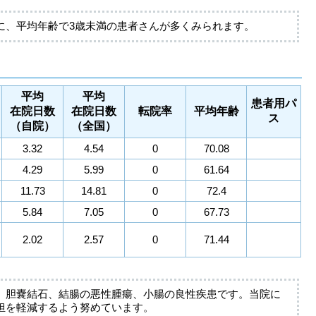
に、平均年齢で3歳未満の患者さんが多くみられます。
平均
平均
患者用パ
在院日数
在院日数
転院率
平均年齢
ス
（自院）
（全国）
3.32
4.54
0
70.08
4.29
5.99
0
61.64
11.73
14.81
0
72.4
5.84
7.05
0
67.73
2.02
2.57
0
71.44
、胆嚢結石、結腸の悪性腫瘍、小腸の良性疾患です。当院に
担を軽減するよう努めています。