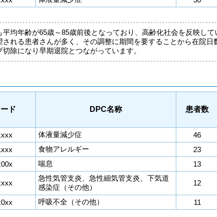
も平均年齢が65歳～85歳前後となっており、高齢化社会を反映し
望される患者さんが多く、その調整に期間を要することから在院日
プ切除になり早期退院とつながっています。
コード
DPC名称
患者数
体液量減少症
xxxx
46
食物アレルギー
1xxx
23
喘息
x00x
13
急性気管支炎、急性細気管支炎、下気道
xxxx
12
感染症（その他）
呼吸不全（その他）
x0xx
11