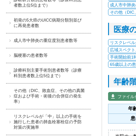
成人市中肺炎
者数上位5位まで）
その他（DI
初発の5大癌のUICC病期分類別並び
に再発患者数
医療
成人市中肺炎の重症度別患者数等
リスクレベル
広域スペクト
脳梗塞の患者数等
手術開始前1
65歳以上の
診療科別主要手術別患者数等（診療
科別患者数上位5位まで）
年齢
その他（DIC、敗血症、その他の真菌
症および手術・術後の合併症の発生
get_app
ファイル
率）
年
リスクレベルが「中」以上の手術を
患
施行した患者の肺血栓塞栓症の予防
対策の実施率