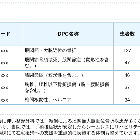
コード
DPC名称
患者数
股関節・大腿近位の骨折
xxxx
127
股関節骨頭壊死、股関節症（変形性を含
xxxx
47
む。）
膝関節症（変形性を含む。）
xxxx
46
胸椎、腰椎以下骨折損傷（胸・腰髄損傷
xxxx
37
を含む。）
椎間板変性、ヘルニア
xxxx
34
会に伴い整形外科では、転倒による股関節大腿近位骨折疾患が多く
あり、当院では、手術後症状が安定したらシームレスにリハビリテ
病棟にて在宅復帰への支援を重点的に実施する体制も整えています