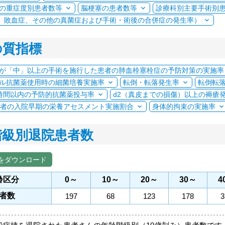
の重症度別患者数等
脳梗塞の患者数等
診療科別主要手術別
C、敗血症、その他の真菌症および手術・術後の合併症の発生率）
の質指標
が「中」以上の手術を施行した患者の肺血栓塞栓症の予防対策の実施率
ル抗菌薬使用時の細菌培養実施率
転倒・転落発生率
転倒転
時間以内の予防的抗菌薬投与率
d2（真皮までの損傷）以上の褥瘡
患者の入院早期の栄養アセスメント実施割合
身体的拘束の実施率
階級別退院患者数
をダウンロード
齢区分
0～
10～
20～
30～
4
者数
197
68
123
178
3