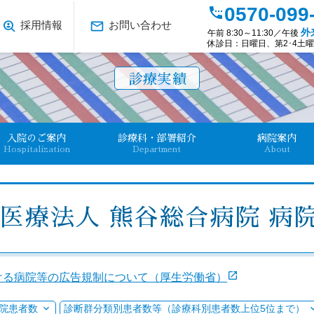
0570-099
settings_phone
data_loss_prevention
mail_outline
採用情報
お問い合わせ
外
午前 8:30～11:30／午後
休診日：日曜日、第2･4土曜日
診療実績
入院のご案内
診療科・部署紹介
病院案内
Hospitalization
Department
About
医療法人 熊谷総合病院 病
launch
ける病院等の広告規制について（厚生労働省）
院患者数
診断群分類別患者数等（診療科別患者数上位5位まで）