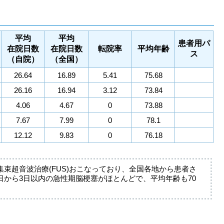
平均
平均
患者用パ
在院日数
在院日数
転院率
平均年齢
ス
（自院）
（全国）
26.64
16.89
5.41
75.68
26.16
16.94
3.12
73.84
4.06
4.67
0
73.88
7.67
7.99
0
78.1
12.12
9.83
0
76.18
束超音波治療(FUS)おこなっており、全国各地から患者さ
から3日以内の急性期脳梗塞がほとんどで、平均年齢も70