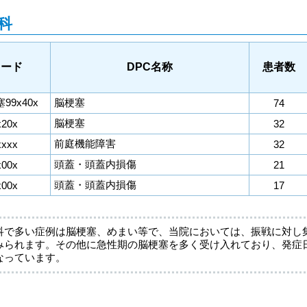
科
コード
DPC名称
患者数
塞99x40x
脳梗塞
74
脳梗塞
x20x
32
前庭機能障害
xxxx
32
頭蓋・頭蓋内損傷
x00x
21
頭蓋・頭蓋内損傷
x00x
17
科で多い症例は脳梗塞、めまい等で、当院においては、振戦に対し集
みられます。その他に急性期の脳梗塞を多く受け入れており、発症日
なっています。