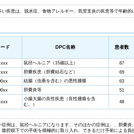
多い疾患は、脱水症、食物アレルギー、気管支炎の疾患等で年齢的
コード
DPC名称
患者数
鼠径ヘルニア（15歳以上）
xxxx
87
胆嚢疾患（胆嚢結石など）
xxxx
69
結腸（虫垂を含む）の悪性腫瘍
00xx
63
胆嚢炎等
00xx
51
小腸大腸の良性疾患（良性腫瘍を含
xxxx
48
む。）
い症例は、鼠径ヘルニアになります。そのほかの症例は、、胆嚢炎
、腹腔鏡下での手術を積極的に取り入れ、できるだけ手術による負