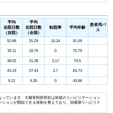
平均
平均
患者用パ
在院日数
在院日数
転院率
平均年齢
ス
（自院）
（全国）
52.89
25.29
10.24
81.09
35.11
18.76
0
72.79
38.02
21.38
2.17
74.5
43.19
27.43
2.7
83.73
9.12
9.35
0
43.88
なっています。大腿骨頸部骨折は術後のリハビリテーション
ーションが開始できる体制を整えており、回復期リハビリテ
。