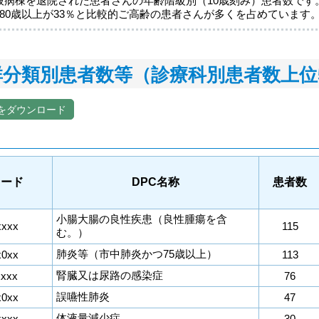
般病棟を退院された患者さんの年齢階級別（10歳刻み）患者数です
、80歳以上が33％と比較的ご高齢の患者さんが多くを占めています。
群分類別患者数等（診療科別患者数上位
をダウンロード
コード
DPC名称
患者数
小腸大腸の良性疾患（良性腫瘍を含
xxxx
115
む。）
肺炎等（市中肺炎かつ75歳以上）
x0xx
113
腎臓又は尿路の感染症
xxxx
76
誤嚥性肺炎
x0xx
47
体液量減少症
xxxx
30