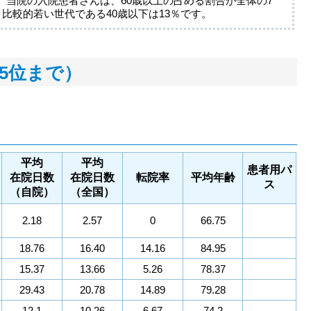
。当院の入院患者さんは、60歳以上の占める割合が全体の7
比較的若い世代である40歳以下は13％です。
5位まで）
平均
平均
患者用パ
在院日数
在院日数
転院率
平均年齢
ス
（自院）
（全国）
2.18
2.57
0
66.75
18.76
16.40
14.16
84.95
15.37
13.66
5.26
78.37
29.43
20.78
14.89
79.28
12.1
10.26
6.67
74.2