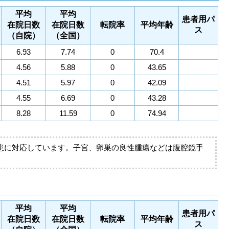
平均
平均
患者用パ
在院日数
在院日数
転院率
平均年齢
ス
（自院）
（全国）
6.93
7.74
0
70.4
4.56
5.88
0
43.65
4.51
5.97
0
42.09
4.55
6.69
0
43.28
8.28
11.59
0
74.94
患に対応しています。子宮、卵巣の良性腫瘍などは腹腔鏡手
平均
平均
患者用パ
在院日数
在院日数
転院率
平均年齢
ス